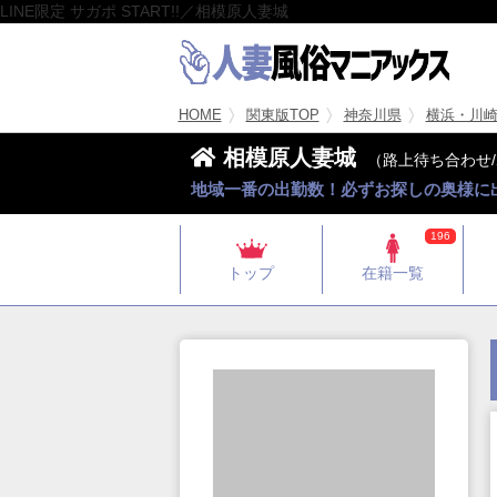
LINE限定 サガポ START!!／相模原人妻城
HOME
関東版TOP
神奈川県
横浜・川
相模原人妻城
（路上待ち合わせ
地域一番の出勤数！必ずお探しの奥様に
196
トップ
在籍一覧