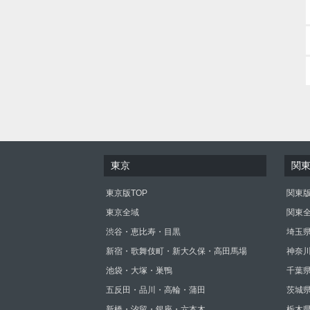
東京
関
東京版TOP
関東版
東京全域
関東
渋谷・恵比寿・目黒
埼玉
新宿・歌舞伎町・新大久保・高田馬場
神奈
池袋・大塚・巣鴨
千葉
五反田・品川・高輪・蒲田
茨城
新橋・汐留・銀座・六本木
栃木