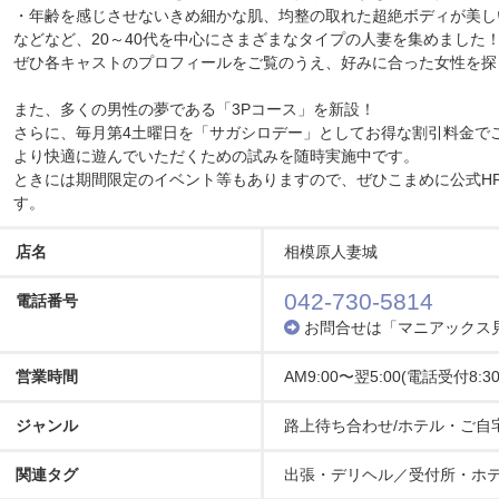
・年齢を感じさせないきめ細かな肌、均整の取れた超絶ボディが美し
などなど、20～40代を中心にさまざまなタイプの人妻を集めました
ぜひ各キャストのプロフィールをご覧のうえ、好みに合った女性を探
また、多くの男性の夢である「3Pコース」を新設！
さらに、毎月第4土曜日を「サガシロデー」としてお得な割引料金で
より快適に遊んでいただくための試みを随時実施中です。
ときには期間限定のイベント等もありますので、ぜひこまめに公式H
す。
店名
相模原人妻城
042-730-5814
電話番号
お問合せは「マニアックス
営業時間
AM9:00〜翌5:00(電話受付8:30
ジャンル
路上待ち合わせ/ホテル・ご自
関連タグ
出張・デリヘル／受付所・ホ