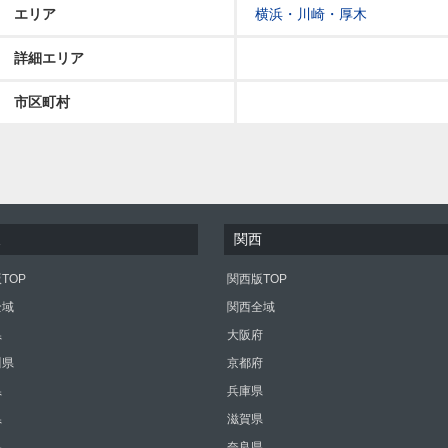
エリア
横浜・川崎・厚木
詳細エリア
市区町村
東
関西
TOP
関西版TOP
全域
関西全域
県
大阪府
川県
京都府
県
兵庫県
県
滋賀県
県
奈良県