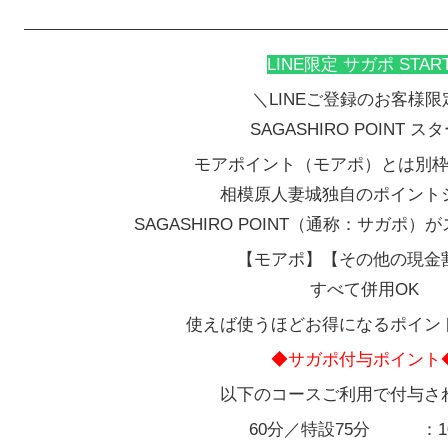
LINE限定 サガポ START
＼LINEご登録のお客様限
SAGASHIRO POINT ス
モアポイント（モアポ）とは別
相模原人妻城独自のポイント
SAGASHIRO POINT（通称：サガポ
【モアポ】【その他の現金
すべて併用OK
使えば使うほどお得になるポイン
◆サガポ付与ポイント
以下のコースご利用で付与さ
60分／特設75分 ：10