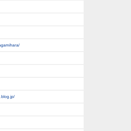
agamihara/
blog.jp/