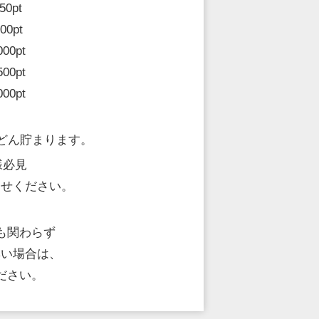
pt
0pt
pt
pt
0pt
どんどん貯まります。
様必見
わせください。
にも関わらず
無い場合は、
ださい。
07月23日登録
紗理奈(さりな)
C
33歳