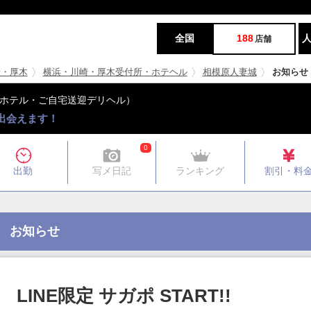
全国
188
店舗
崎・厚木
横浜・川崎・厚木受付所・ホテヘル
相模原人妻城
お知らせ
/ホテル・ご自宅送迎デリヘル）
出会えます！
0
出勤
写メ日記
ランキング
割引・料
お知らせ
LINE限定 サガポ START!!