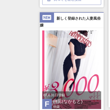
新しく登録された人妻風俗
嬢
日登録
07月31日登録
07
波(ほなみ)
仲元(なかもと)
F
I
歳
48歳