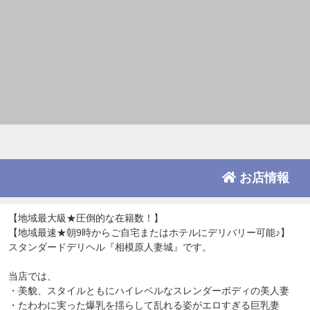
お店情報
【地域最大級★圧倒的な在籍数！】
【地域最速★朝9時からご自宅またはホテルにデリバリー可能♪】
スタンダードデリヘル『相模原人妻城』です。
当店では、
・美貌、スタイルともにハイレベルなスレンダーボディの美人妻
・たわわに実った爆乳を揺らして乱れる姿がエロすぎる巨乳妻