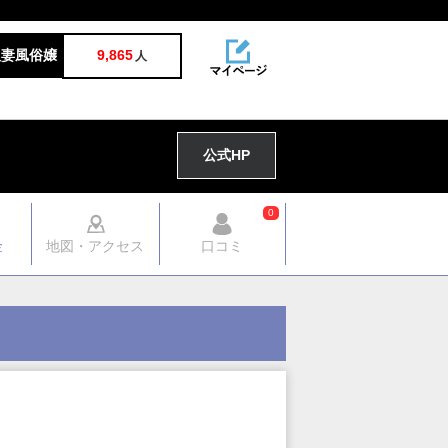
人妻風俗嬢
9,865
人
公式HP
0
金
地図・アクセス
口コミ