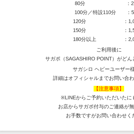
80分 ：250
100分／特設110分 ：50
120分 ：1,000
150分 ：1,500
180分以上 ：2,00
ご利用後に
サガポ（SAGASHIRO POINT）が
サガシロ ヘビーユーザー
詳細はオフィシャルまでお問い合
【注意事項】
※LINEからご予約いただいた
お店からサガポ付与のご連絡が
お手数ですがお問い合わせく
月30日登録
07月27日登録
向日葵(ひまり)
真奈(まな)
D
35歳
19歳