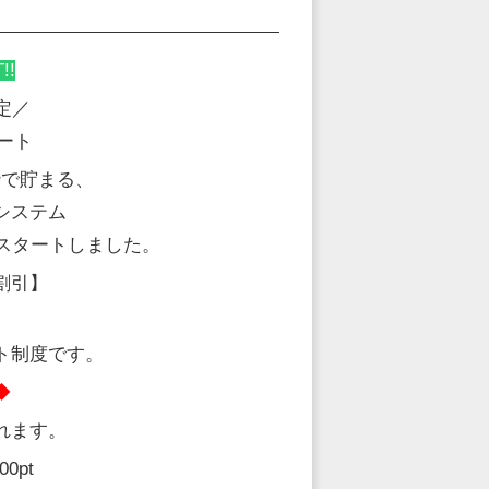
!!
定／
タート
枠で貯まる、
システム
）がスタートしました。
割引】
ト制度です。
◆
れます。
0pt