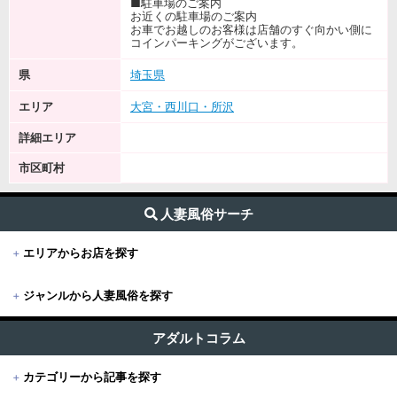
■駐車場のご案内
お近くの駐車場のご案内
お車でお越しのお客様は店舗のすぐ向かい側に
コインパーキングがございます。
県
埼玉県
エリア
大宮・西川口・所沢
詳細エリア
市区町村
人妻風俗サーチ
+
エリアからお店を探す
+
ジャンルから人妻風俗を探す
+
東京
すべて (188)
東京版TOP
アダルトコラム
+
関東
出張・デリヘル (159)
+
カテゴリーから記事を探す
東京全域
関東版TOP
+
関西
受付所・ホテヘル (15)