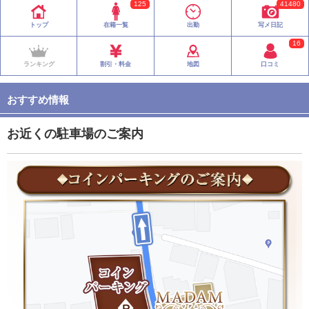
125
41480
トップ
在籍一覧
出勤
写メ日記
16
ランキング
割引・料金
地図
口コミ
おすすめ情報
お近くの駐車場のご案内