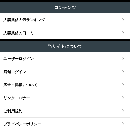
すべての記事
渋谷・恵比寿・目黒
コンテンツ
関東全域
店舗型 (15)
関西版TOP
+
東海・北陸・甲信越
ユーザー人気ランキング
新宿・歌舞伎町・新大久保・高田馬場
人妻風俗人気ランキング
埼玉県
関西全域
東海・北陸・甲信越版TOP
+
北海道・東北
池袋・大塚・巣鴨
人妻風俗の口コミ
神奈川県
大阪府
東海・北陸・甲信越全域
北海道・東北版TOP
+
中国・四国
五反田・品川・高輪・蒲田
当サイトについて
千葉県
京都府
愛知県
北海道・東北全域
中国・四国版TOP
+
九州・沖縄
ユーザーログイン
新橋・汐留・銀座・六本木
茨城県
兵庫県
静岡県
宮城県
中国・四国全域
九州・沖縄版TOP
店舗ログイン
上野・鶯谷・神田・秋葉原
栃木県
滋賀県
新潟県
北海道
広島県
九州・沖縄全域
広告・掲載について
錦糸町・葛西・葛飾
群馬県
奈良県
岐阜県
青森県
岡山県
福岡県
リンク・バナー
立川・八王子・町田
和歌山県
三重県
秋田県
鳥取県
熊本県
ご利用規約
山梨県
山形県
島根県
佐賀県
プライバシーポリシー
長野県
岩手県
山口県