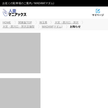
お近くの駐車場のご案内／MADAM(マダム)
HOME
関東版TOP
埼玉県
大宮・西川口・所沢
大宮・西川口・所沢店舗型
MADAM(マダム)
お知らせ