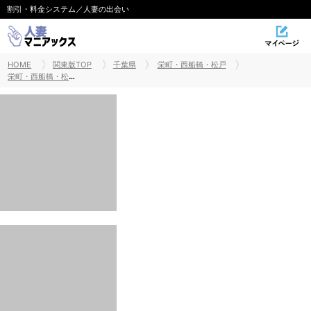
割引・料金システム／人妻の出会い
HOME
関東版TOP
千葉県
栄町・西船橋・松戸
栄町・西船橋・松戸出張・デリヘル