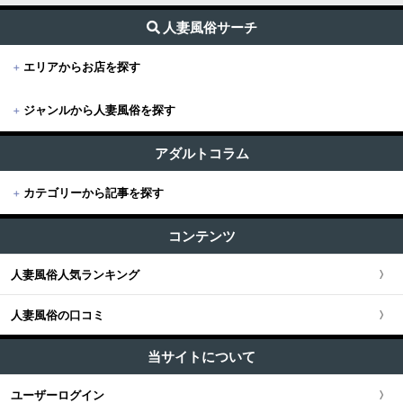
人妻風俗サーチ
+
エリアからお店を探す
+
ジャンルから人妻風俗を探す
+
東京
すべて (188)
東京版TOP
アダルトコラム
+
関東
出張・デリヘル (159)
+
カテゴリーから記事を探す
東京全域
関東版TOP
+
関西
受付所・ホテヘル (15)
すべての記事
渋谷・恵比寿・目黒
コンテンツ
関東全域
店舗型 (15)
関西版TOP
+
東海・北陸・甲信越
ユーザー人気ランキング
新宿・歌舞伎町・新大久保・高田馬場
人妻風俗人気ランキング
埼玉県
関西全域
東海・北陸・甲信越版TOP
+
北海道・東北
池袋・大塚・巣鴨
人妻風俗の口コミ
神奈川県
大阪府
東海・北陸・甲信越全域
北海道・東北版TOP
+
中国・四国
五反田・品川・高輪・蒲田
当サイトについて
千葉県
京都府
愛知県
北海道・東北全域
中国・四国版TOP
+
九州・沖縄
ユーザーログイン
新橋・汐留・銀座・六本木
茨城県
兵庫県