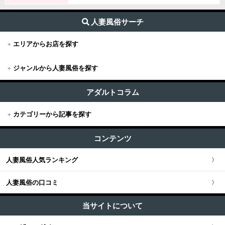
人妻風俗サーチ
+
エリアからお店を探す
+
ジャンルから人妻風俗を探す
+
東京
すべて (188)
東京版TOP
アダルトコラム
+
関東
出張・デリヘル (159)
+
カテゴリーから記事を探す
東京全域
関東版TOP
+
関西
受付所・ホテヘル (15)
すべての記事
渋谷・恵比寿・目黒
コンテンツ
関東全域
店舗型 (15)
関西版TOP
+
東海・北陸・甲信越
ユーザー人気ランキング
新宿・歌舞伎町・新大久保・高田馬場
人妻風俗人気ランキング
埼玉県
関西全域
東海・北陸・甲信越版TOP
+
北海道・東北
池袋・大塚・巣鴨
人妻風俗の口コミ
神奈川県
大阪府
東海・北陸・甲信越全域
北海道・東北版TOP
+
中国・四国
五反田・品川・高輪・蒲田
当サイトについて
千葉県
京都府
愛知県
北海道・東北全域
中国・四国版TOP
+
九州・沖縄