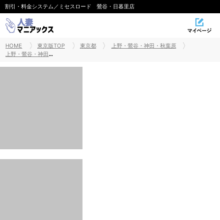
割引・料金システム／ミセスロード 鶯谷・日暮里店
HOME
東京版TOP
東京都
上野・鶯谷・神田・秋葉原
上野・鶯谷・神田・秋葉原出張・デリヘル