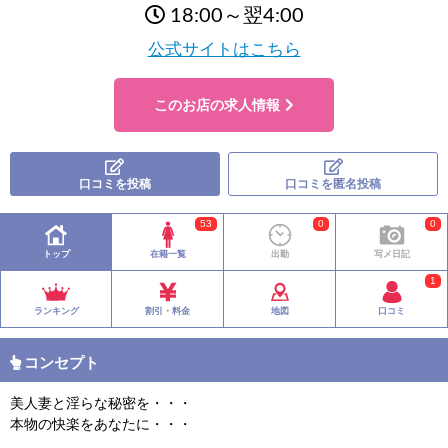
18:00～翌4:00
公式サイトはこちら
このお店の求人情報
口コミを投稿
口コミを匿名投稿
53
0
0
トップ
在籍一覧
出勤
写メ日記
1
ランキング
割引・料金
地図
口コミ
コンセプト
美人妻と淫らな秘密を・・・
本物の快楽をあなたに・・・