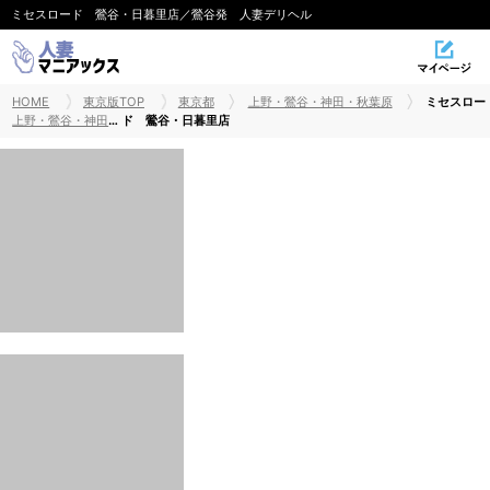
ミセスロード 鶯谷・日暮里店／鶯谷発 人妻デリヘル
HOME
東京版TOP
東京都
上野・鶯谷・神田・秋葉原
ミセスロー
上野・鶯谷・神田・秋葉原出張・デリヘル
ド 鶯谷・日暮里店