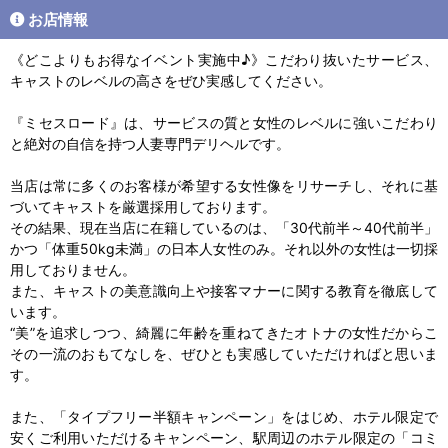
お店情報
《どこよりもお得なイベント実施中♪》こだわり抜いたサービス、
キャストのレベルの高さをぜひ実感してください。
『ミセスロード』は、サービスの質と女性のレベルに強いこだわり
と絶対の自信を持つ人妻専門デリヘルです。
当店は常に多くのお客様が希望する女性像をリサーチし、それに基
づいてキャストを厳選採用しております。
その結果、現在当店に在籍しているのは、「30代前半～40代前半」
かつ「体重50kg未満」の日本人女性のみ。それ以外の女性は一切採
用しておりません。
また、キャストの美意識向上や接客マナーに関する教育を徹底して
います。
“美”を追求しつつ、綺麗に年齢を重ねてきたオトナの女性だからこ
その一流のおもてなしを、ぜひとも実感していただければと思いま
す。
また、「タイプフリー半額キャンペーン」をはじめ、ホテル限定で
安くご利用いただけるキャンペーン、駅周辺のホテル限定の「コミ