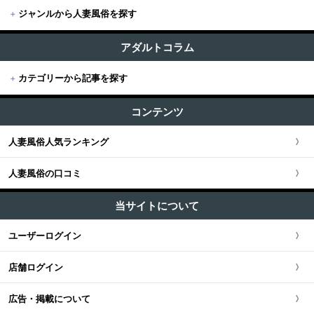
+
ジャンルから人妻風俗を探す
+
東京
すべて (188)
東京版TOP
アダルトコラム
+
関東
出張・デリヘル (159)
+
カテゴリーから記事を探す
東京全域
関東版TOP
+
関西
受付所・ホテヘル (15)
すべての記事
渋谷・恵比寿・目黒
コンテンツ
関東全域
店舗型 (15)
関西版TOP
+
東海・北陸・甲信越
ユーザー人気ランキング
新宿・歌舞伎町・新大久保・高田馬場
人妻風俗人気ランキング
埼玉県
関西全域
東海・北陸・甲信越版TOP
+
北海道・東北
池袋・大塚・巣鴨
人妻風俗の口コミ
神奈川県
大阪府
東海・北陸・甲信越全域
北海道・東北版TOP
+
中国・四国
五反田・品川・高輪・蒲田
当サイトについて
千葉県
京都府
愛知県
北海道・東北全域
中国・四国版TOP
+
九州・沖縄
ユーザーログイン
新橋・汐留・銀座・六本木
茨城県
兵庫県
静岡県
宮城県
中国・四国全域
九州・沖縄版TOP
店舗ログイン
上野・鶯谷・神田・秋葉原
栃木県
滋賀県
新潟県
北海道
広島県
九州・沖縄全域
広告・掲載について
錦糸町・葛西・葛飾
群馬県
奈良県
岐阜県
青森県
岡山県