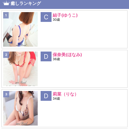
癒しランキング
結子(ゆうこ)
1
C
30歳
保奈美(ほなみ)
2
D
36歳
莉菜（りな）
3
D
34歳