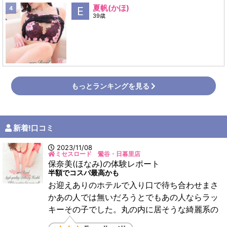
夏帆(かほ)
4
E
39歳
もっとランキングを見る
新着!口コミ
2023/11/08
ミセスロード 鶯谷・日暮里店
保奈美(ほなみ)の体験レポート
半額でコスパ最高かも
お迎えありのホテルで入り口で待ち合わせまさ
かあの人では無いだろうとでもあの人ならラッ
キーその子でした。丸の内に居そうな綺麗系の
女性。接客、サービスも納得です。半額でこの